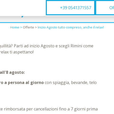
o compreso, anche il relax!
+39 0541371557
O
Home >
Offerte
>
Inizio Agosto tutto compreso, anche il relax!
quillità? Parti ad inizio Agosto e scegli Rimini come
elax ti aspettano!
all'8 agosto:
ro a persona al giorno
con spiaggia, bevande, telo
te rimborsata per cancellazioni fino a 7 giorni prima