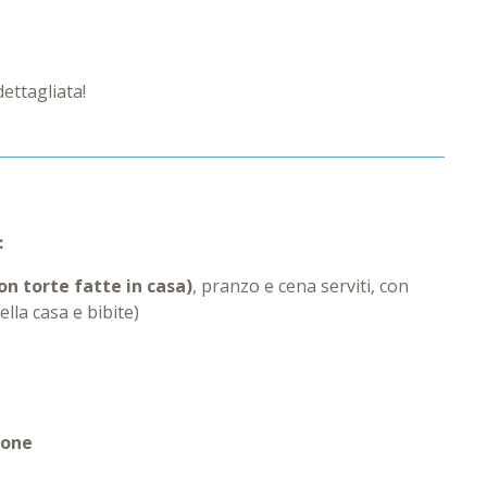
ettagliata!
:
on torte fatte in casa)
, pranzo e cena serviti, con
lla casa e bibite)
ione