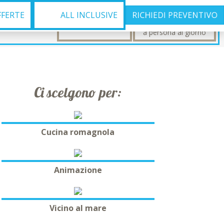
69€
FFERTE
ALL INCLUSIVE
RICHIEDI PREVENTIVO
dal 01/08/26
da
al 08/08/26
a persona al giorno
Ci scelgono per:
Cucina romagnola
Animazione
Vicino al mare